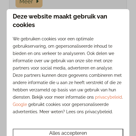
Meer
Deze website maakt gebruik van
cookies
In de omgeving: 4km
We gebruiken cookies voor een optimale
gebruikservaring, om gepersonaliseerde inhoud te
bieden en ons verkeer te analyseren. Ook delen we
informatie over uw gebruik van onze site met onze
partners voor social media, adverteren en analyse.
Deze partners kunnen deze gegevens combineren met
andere informatie die u aan ze heeft verstrekt of die ze
Kabouterpad
hebben verzameld op basis van uw gebruik van hun
diensten. Bekijk voor meer informatie ons
privacybeleid
.
Volg de groene paaltjes en vind de
Google
gebruikt cookies voor gepersonaliseerde
kabouters in het kabouterbos. Bij het
advertenties. Meer weten? Lees ons privacybeleid.
natuurcentrum kun je ook een map
huren met verschillende opdrachten,
foto's en verhaaltjes erin. Dat maakt het
Alles accepteren