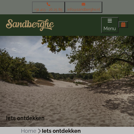
+31 413 - 26 25 85
info@sandberghe.nl
Menu
Iets ontdekken
Home
Iets ontdekken