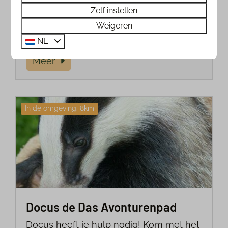
nóg leuker. Lees meer op de website
Zelf instellen
van Natuurcentrum de Maashorst.
Weigeren
NL
Meer
In de omgeving: 8km
Docus de Das Avonturenpad
Docus heeft je hulp nodig! Kom met het