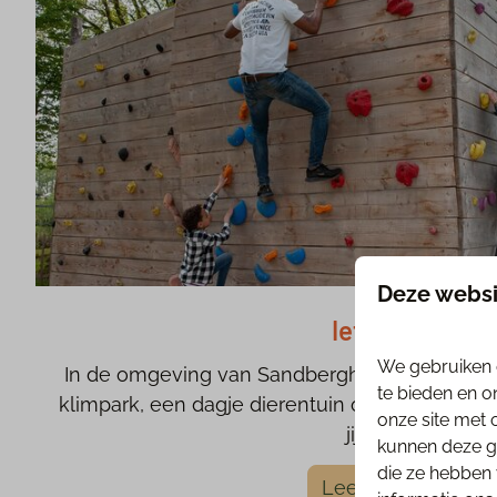
Deze websi
Iets doen
We gebruiken 
In de omgeving van Sandberghe is genoeg te
te bieden en o
klimpark, een dagje dierentuin of spelen bij de
onze site met 
jij doen?
kunnen deze ge
die ze hebben 
Lees meer →