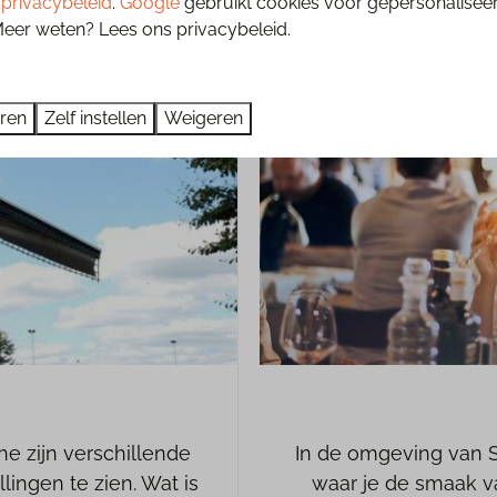
s
privacybeleid
.
Google
gebruikt cookies voor gepersonalisee
Meer weten? Lees ons privacybeleid.
eren
Zelf instellen
Weigeren
e zijn verschillende
In de omgeving van S
ingen te zien. Wat is
waar je de smaak v