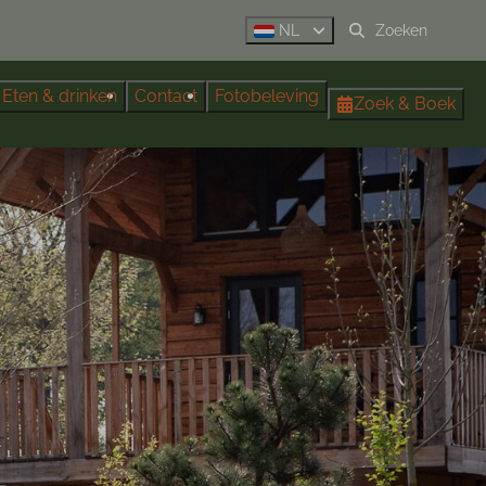
NL
Eten & drinken
Contact
Fotobeleving
Zoek & Boek