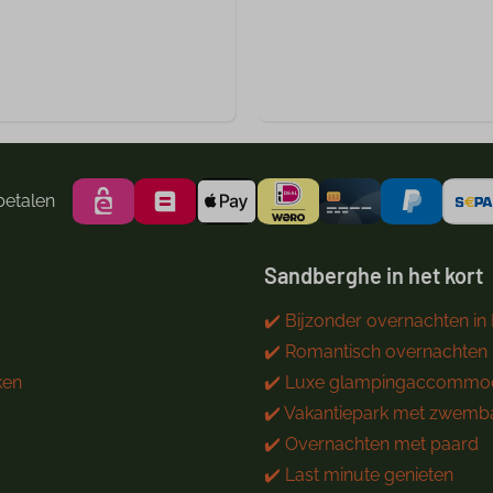
betalen
Sandberghe in het kort
✔️ Bijzonder overnachten in
✔️ Romantisch overnachten
ken
✔️ Luxe glampingaccommod
✔️ Vakantiepark met zwemb
✔️ Overnachten met paard
✔️ Last minute genieten