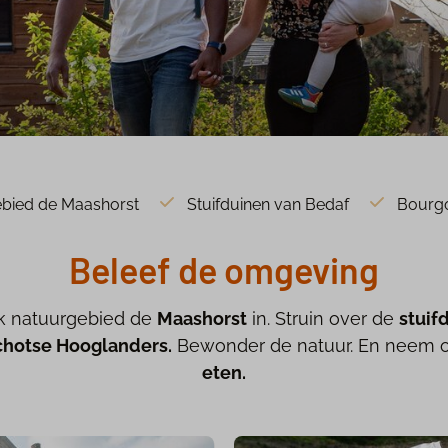
bied de Maashorst
Stuifduinen van Bedaf
Bourgo
Beleef de omgeving
ek natuurgebied de
Maashorst
in. Struin over de
stuif
chotse Hooglanders.
Bewonder de natuur. En neem op
eten.