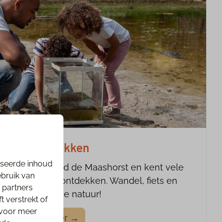
Iets ontdekken
iseerde inhoud
het natuurgebied de Maashorst en kent vele
ebruik van
en die jij kunt ontdekken. Wandel, fiets en
 partners
fotografeer in de natuur!
 verstrekt of
 voor meer
Lees meer →