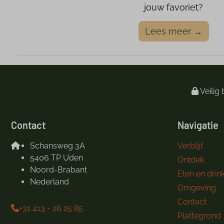
jouw favoriet?
Lees meer →
Veilig 
Contact
Navigatie
Schansweg 3A
Verblijf
5406 TP Uden
Ontdek
Noord-Brabant
Eten en drin
Nederland
Omgeving
Contact
+31 413 - 26 25 85
Plattegrond