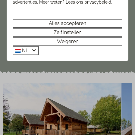
advertenties. Meer weten? Lees ons privacybeleid.
Alles accepteren
Duin lodge (5-6 personen)
Zelf instellen
✔ Ingericht met natuurlijke materialen
Weigeren
✔ Drie of vier comfortabele boxsprings
NL
✔ Een kleine badkamer met douche