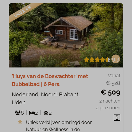
UNIEK ⭐️🌳
9,3
Vanaf
'Huys van de Boswachter' met
€ 528
Bubbelbad | 6 Pers.
€ 509
Nederland, Noord-Brabant,
2 nachten
Uden
2 personen
6
2
2
Uniek verblijven omringd door
Natuur én Wellness in de