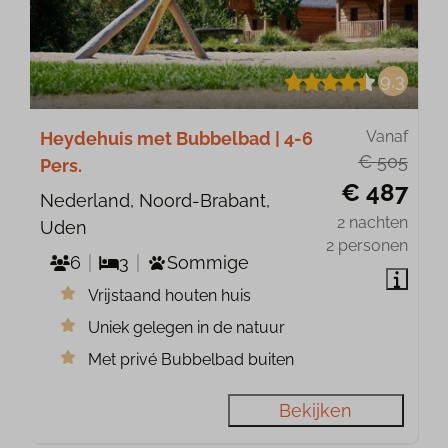
9,3
Vanaf
Heydehuis met Bubbelbad | 4-6
€ 505
Pers.
€ 487
Nederland, Noord-Brabant,
2 nachten
Uden
2 personen
6
3
Sommige
Vrijstaand houten huis
Uniek gelegen in de natuur
Met privé Bubbelbad buiten
Bekijken