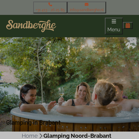
+31 413 - 26 25 85
info@sandberghe.nl
Menu
Glamping in Brabant
Home
Glamping Noord-Brabant