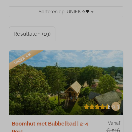
Sorteren op: UNIEK ⭐️🌳
Resultaten (19)
UNIEK ⭐️🌳
9,3
Vanaf
Boomhut met Bubbelbad | 2-4
€ 516
Pers.