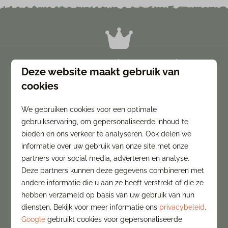
Koningslodge (4-8 personen)
Deze website maakt gebruik van
✔ Voorzien van twee verdiepingen
cookies
✔ Acht comfortabele boxspringbedden
✔ Twee badkamers en een hottub
We gebruiken cookies voor een optimale
gebruikservaring, om gepersonaliseerde inhoud te
bieden en ons verkeer te analyseren. Ook delen we
informatie over uw gebruik van onze site met onze
partners voor social media, adverteren en analyse.
Bos Lodge (2-6 personen)
Deze partners kunnen deze gegevens combineren met
andere informatie die u aan ze heeft verstrekt of die ze
✔ Voorzien van een groot terras
hebben verzameld op basis van uw gebruik van hun
✔ Ook te boeken als junior variant
diensten. Bekijk voor meer informatie ons
privacybeleid
.
✔ Een compleet ingerichte badkamer
Google
gebruikt cookies voor gepersonaliseerde