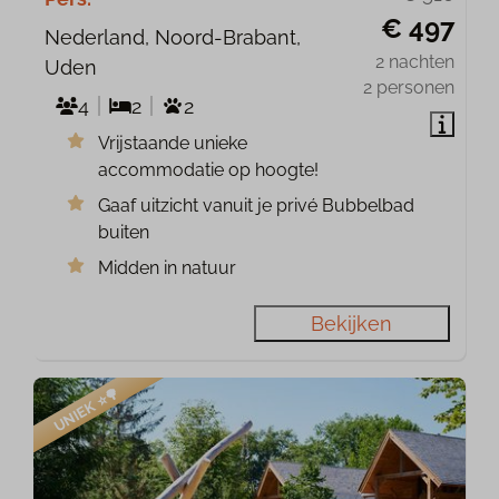
€ 497
Nederland, Noord-Brabant,
2 nachten
Uden
2 personen
4
2
2
Vrijstaande unieke
accommodatie op hoogte!
Gaaf uitzicht vanuit je privé Bubbelbad
buiten
Midden in natuur
Bekijken
UNIEK ⭐️🌳