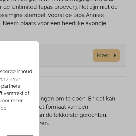
 de Unlimited Tapas proeverij. Het zijn niet de
ssimijne stempel. Vooral de tapa Annie’s
. Neem plaats voor een heerlijke avondje
Meer
iseerde inhoud
ebruik van
 partners
 verstrekt of
 van de fijnste dingen om te doen. En dat kan
 voor meer
s geserveerd in het formaat van een
rde
langer genieten van de lekkerste gerechten.
-dining te ervaren.