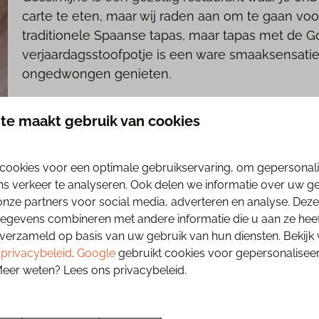
carte te eten, maar wij raden aan om te gaan voor
traditionele Spaanse tapas, maar tapas met de Go
verjaardagsstoofpotje is een ware smaaksensatie
ongedwongen genieten.
te maakt gebruik van cookies
cookies voor een optimale gebruikservaring, om gepersonal
ns verkeer te analyseren. Ook delen we informatie over uw g
onze partners voor social media, adverteren en analyse. Deze
Gastrobar Blitz
gevens combineren met andere informatie die u aan ze heeft
Uitgebreid tafelen met vrienden of familie is een
verzameld op basis van uw gebruik van hun diensten. Bekijk
ongegeneerd bij Gastrobar Blitz. Hier wordt alle
s
privacybeleid
.
Google
gebruikt cookies voor gepersonalisee
tussengerecht. Zo zit je niet snel vol en kan je 
Meer weten? Lees ons privacybeleid.
Ideaal om met je tafelgenoten te delen en shared