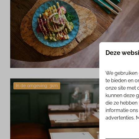
Deze websi
We gebruiken 
te bieden en o
In de omgeving: 3km
onze site met 
kunnen deze ge
die ze hebben 
informatie on
advertenties. 