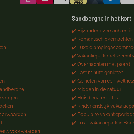
Sandberghe in het kort
✔️ Bijzonder overnachten in
✔️ Romantisch overnachten
ken
✔️ Luxe glampingaccommod
✔️ Vakantiepark met zwemb
✔️ Overnachten met paard
✔️ Last minute genieten
en
✔️ Genieten van een wellnes
Sandberghe
✔️ Midden in de natuur
e vragen
✔️ Huisdiervriendelijk
boeken
✔️ Kindvriendelijk vakantiep
oorwaarden
✔️ Populaire vakantieperiod
d
✔️ Luxe vakantiepark in Bra
verz. Voorwaarden