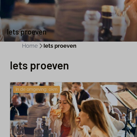
Iets proeven
Home
Iets proeven
Iets proeven
In de omgeving: 0km