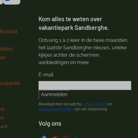
Kom alles te weten over
vakantiepark Sandberghe.
 Brabant
Ontvang 1 à 2 keer in de twee maanden
het laatste Sandberghe-nieuws, unieke
aties
kijkjes achter de schermen,
ad
aanbiedingen en meer.
E-mail
svakantie
Aanmelden
Beveiligd door reCaptcha,
privacybeleid
en
ark
servicevoorwaarden
zijn van toepassing.
es
Volg ons
bant