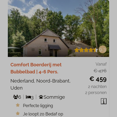
9,3
Vanaf
Comfort Boerderij met
€ 476
Bubbelbad | 4-6 Pers.
€ 459
Nederland, Noord-Brabant,
2 nachten
Uden
2 personen
6
3
Sommige
Perfecte ligging
Je loopt zo Bedaf op