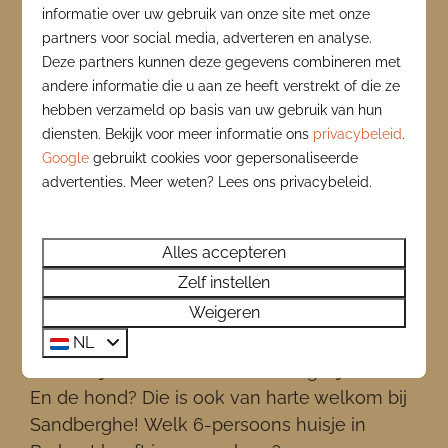
informatie over uw gebruik van onze site met onze
partners voor social media, adverteren en analyse.
Een
vakantiehuis in Noord-Brabant voor 6
Deze partners kunnen deze gegevens combineren met
personen
is ideaal voor gezinnen, maar ook
andere informatie die u aan ze heeft verstrekt of die ze
voor vrienden of meerdere stellen. In de
hebben verzameld op basis van uw gebruik van hun
huisjes van Sandberghe beleef je een
diensten. Bekijk voor meer informatie ons
privacybeleid
.
bijzondere overnachting
. Zo zijn de
Google
gebruikt cookies voor gepersonaliseerde
Heydehuizen
unieke houten huizen voorzien
advertenties. Meer weten? Lees ons privacybeleid.
van een pelletkachel en privé
wellness
mogelijkheden en in de
Alles accepteren
luxe
Koningslodge
beleef je een unieke
Zelf instellen
glamping ervaring met de luxe en het
Weigeren
comfort van een vijf sterren
NL
verblijf. Overnachten in een chalet, villa of
boerderij behoren ook tot de mogelijkheden.
En de hond? Die is ook van harte welkom bij
Sandberghe! Welk 6-persoons huisje in