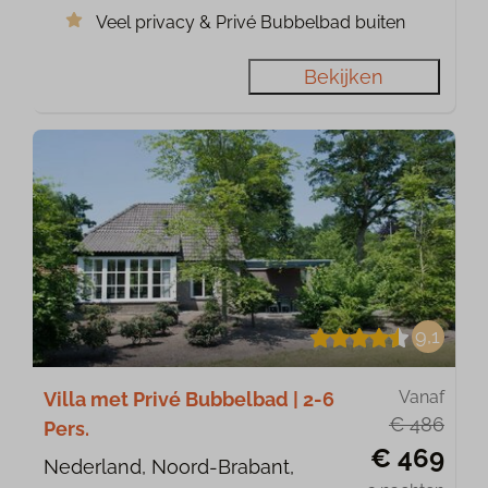
Veel privacy & Privé Bubbelbad buiten
Bekijken
9,1
Vanaf
Villa met Privé Bubbelbad | 2-6
€ 486
Pers.
€ 469
Nederland, Noord-Brabant,