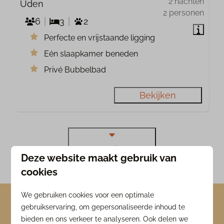
2 nachten
Uden
2 personen
6
3
2
Perfecte en vrijstaande ligging
Eén slaapkamer beneden
Privé Bubbelbad
Bekijken
Meer resultaten (7)
Deze website maakt gebruik van
cookies
We gebruiken cookies voor een optimale
Een 6-persoons huisje in
gebruikservaring, om gepersonaliseerde inhoud te
Brabant bij Sandberghe
bieden en ons verkeer te analyseren. Ook delen we