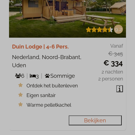
9,2
Vanaf
Duin Lodge | 4-6 Pers.
€ 345
Nederland, Noord-Brabant,
€ 334
Uden
2 nachten
6
3
Sommige
2 personen
Ontdek het buitenleven
Eigen sanitair
Warme pelletkachel
Bekijken