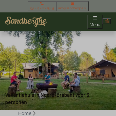
+31 413 - 26 25 85
info@sandberghe.nl
Menu
Vakantiehuis in Noord-Brabant voor 6
personen
Home