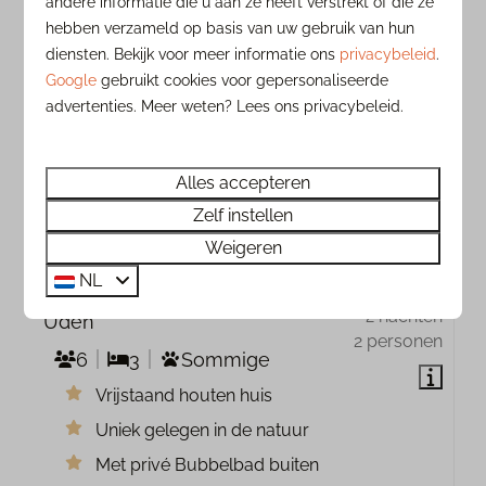
andere informatie die u aan ze heeft verstrekt of die ze
hebben verzameld op basis van uw gebruik van hun
diensten. Bekijk voor meer informatie ons
privacybeleid
.
Google
gebruikt cookies voor gepersonaliseerde
advertenties. Meer weten? Lees ons privacybeleid.
9,3
Alles accepteren
Zelf instellen
Vanaf
Heydehuis met Bubbelbad | 4-6
Weigeren
€ 505
Pers.
€ 487
NL
Nederland, Noord-Brabant,
2 nachten
Uden
2 personen
6
3
Sommige
Vrijstaand houten huis
Uniek gelegen in de natuur
Met privé Bubbelbad buiten