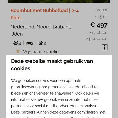
Vanaf
Boomhut met Bubbelbad | 2-4
€ 516
Pers.
€ 497
Nederland, Noord-Brabant,
2 nachten
Uden
2 personen
4
2
2
Vrijstaande unieke
accommodatie op hoogte!
Deze website maakt gebruik van
Gaaf uitzicht vanuit je privé Bubbelbad
cookies
buiten
We gebruiken cookies voor een optimale
Midden in natuur
gebruikservaring, om gepersonaliseerde inhoud te
bieden en ons verkeer te analyseren. Ook delen we
Bekijken
informatie over uw gebruik van onze site met onze
partners voor social media, adverteren en analyse.
UNIEK ⭐️🌳
Deze partners kunnen deze gegevens combineren met