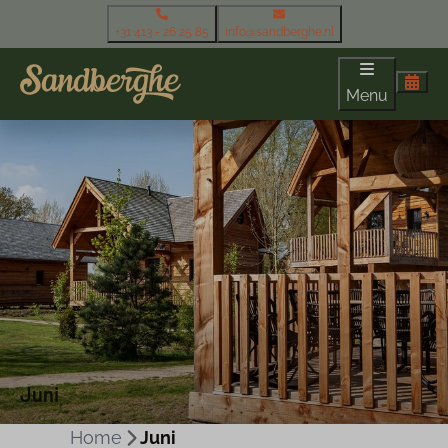
+31 413 - 26 25 85
info@sandberghe.nl
Menu
Juni
Home
Juni