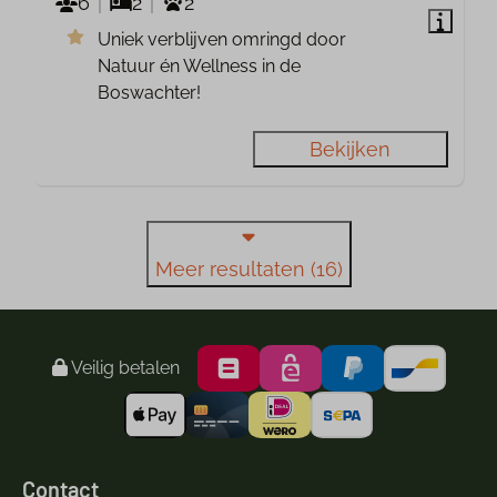
6
2
2
Uniek verblijven omringd door
Natuur én Wellness in de
Boswachter!
Bekijken
Meer resultaten (16)
Veilig betalen
Contact