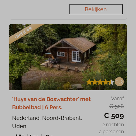
Bekijken
UNIEK ⭐️🌳
9,3
Vanaf
'Huys van de Boswachter' met
€ 528
Bubbelbad | 6 Pers.
€ 509
Nederland, Noord-Brabant,
2 nachten
Uden
2 personen