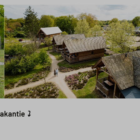
rvakantie
⤵