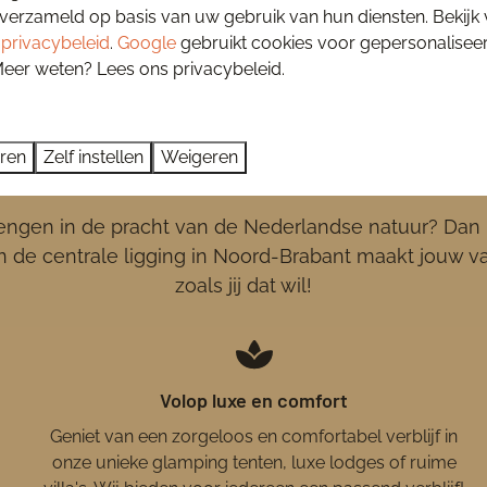
verzameld op basis van uw gebruik van hun diensten. Bekijk
s
privacybeleid
.
Google
gebruikt cookies voor gepersonalisee
Meer weten? Lees ons privacybeleid.
eren
Zelf instellen
Weigeren
tie bij Sandberghe; een onvergete
engen in de pracht van de Nederlandse natuur? Dan b
 de centrale ligging in Noord-Brabant maakt jouw vak
zoals jij dat wil!
Volop luxe en comfort
Geniet van een zorgeloos en comfortabel verblijf in
onze unieke glamping tenten, luxe lodges of ruime