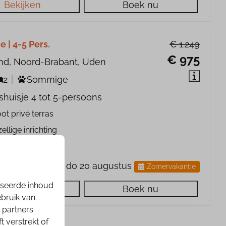
Bekijken
Boek nu
e | 4-5 Pers.
€ 1.249
€ 975
nd, Noord-Brabant, Uden
2
Sommige
huisje 4 tot 5-persoons
ot privé terras
ellige inrichting
e buitenleven
do 13 - do 20 augustus
Zomervakantie
iseerde inhoud
Bekijken
Boek nu
ebruik van
 partners
 verstrekt of