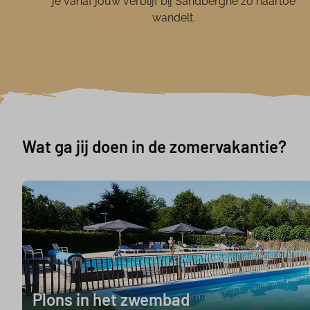
je vanaf jouw verblijf bij Sandberghe zo naartoe
wandelt.
Wat ga jij doen in de zomervakantie?
Plons in het zwembad