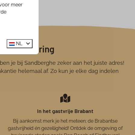
 voor meer
rde
NL
lijke ervaring
en je bij Sandberghe zeker aan het juiste adres!
antie helemaal af. Zo kun je elke dag indelen
In het gastvrije Brabant
Bij aankomst merk je het meteen; de Brabantse
gastvrijheid én gezelligheid! Ontdek de omgeving of