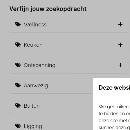
Verfijn jouw zoekopdracht
Wellness
Privé Bubbelbad Buiten (1)
Keuken
Infrarood Sauna (1)
Stoomoven (1)
Hottub
Ontspanning
Combimagnetron
SmartTV (2)
Diepvries (1)
Aanwezig
Deze websi
Vaatwasser (1)
Climat control (1)
Buiten
We gebruiken 
Huisdieren toegestaan (2)
te bieden en o
onze site met 
Omheinde tuin (1)
Huisdiervrij
Ligging
kunnen deze ge