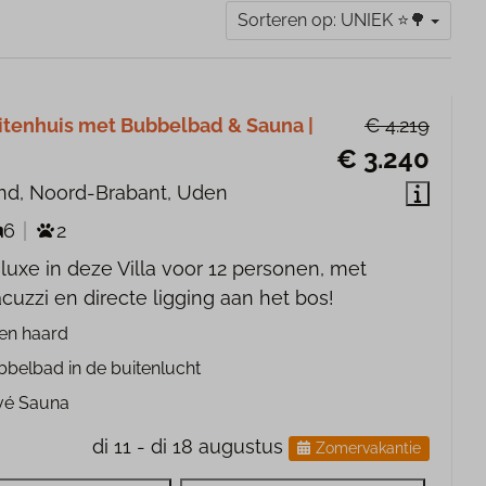
Sorteren op: UNIEK ⭐️🌳
itenhuis met Bubbelbad & Sauna |
€ 4.219
€ 3.240
nd, Noord-Brabant, Uden
6
2
luxe in deze Villa voor 12 personen, met
acuzzi en directe ligging aan het bos!
en haard
belbad in de buitenlucht
vé Sauna
di 11 - di 18 augustus
Zomervakantie