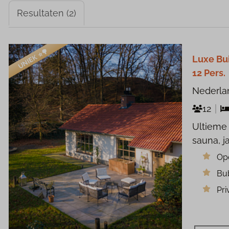
Resultaten (2)
UNIEK ⭐️🌳
Luxe Bu
12 Pers.
Nederla
12
Ultieme 
sauna, j
Op
Bub
Pri