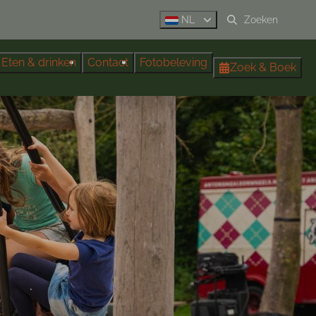
NL
Eten & drinken
Contact
Fotobeleving
Zoek & Boek