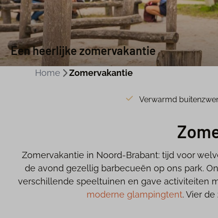
Een heerlijke zomervakantie
Home
Zomervakantie
Verwarmd buitenzw
Zomer
Zomervakantie in Noord-Brabant: tijd voor we
de avond gezellig barbecueën op ons park. Ons
verschillende speeltuinen en gave activiteiten m
moderne glampingtent
. Vier de