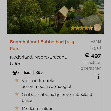
9,3
Vanaf
Boomhut met Bubbelbad | 2-4
€ 516
Pers.
€ 497
Nederland, Noord-Brabant,
2 nachten
Uden
2 personen
4
2
2
Vrijstaande unieke
accommodatie op hoogte!
Gaaf uitzicht vanuit je privé Bubbelbad
buiten
Midden in natuur