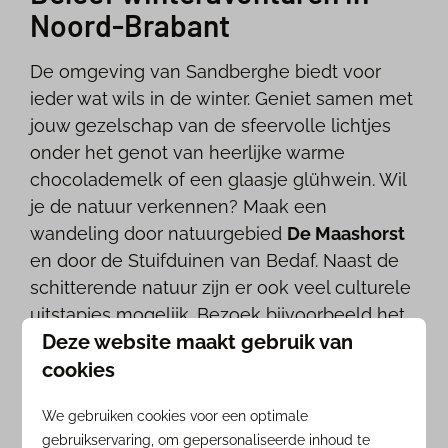
Noord-Brabant
De omgeving van Sandberghe biedt voor
ieder wat wils in de winter. Geniet samen met
jouw gezelschap van de sfeervolle lichtjes
onder het genot van heerlijke warme
chocolademelk of een glaasje glühwein. Wil
je de natuur verkennen? Maak een
wandeling door natuurgebied
De Maashors
t
en door de Stuifduinen van Bedaf. Naast de
schitterende natuur zijn er ook veel culturele
uitstapjes mogelijk. Bezoek bijvoorbeeld het
Deze website maakt gebruik van
Noordbrabants Museum of beklim
De Sint-
Janskathedraal.
Beleef het allemaal tijdens
cookies
een
bijzondere overnachting
in de winter!
We gebruiken cookies voor een optimale
gebruikservaring, om gepersonaliseerde inhoud te