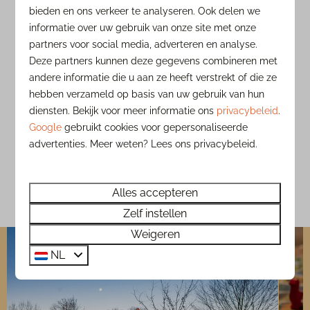
Ontdek de omgeving:
bieden en ons verkeer te analyseren. Ook delen we
informatie over uw gebruik van onze site met onze
De Winter Efteling
partners voor social media, adverteren en analyse.
Safaripark Beekse Bergen
Deze partners kunnen deze gegevens combineren met
andere informatie die u aan ze heeft verstrekt of die ze
Natuurgebied De Maashorst
hebben verzameld op basis van uw gebruik van hun
Brabantse kastelen en musea
diensten. Bekijk voor meer informatie ons
privacybeleid
.
Schaatsen in de Brabantse natuur
Google
gebruikt cookies voor gepersonaliseerde
advertenties. Meer weten? Lees ons privacybeleid.
Een sfeerimpressie van jouw
magische winter bij Sandberghe ⤵
Alles accepteren
Zelf instellen
Weigeren
NL