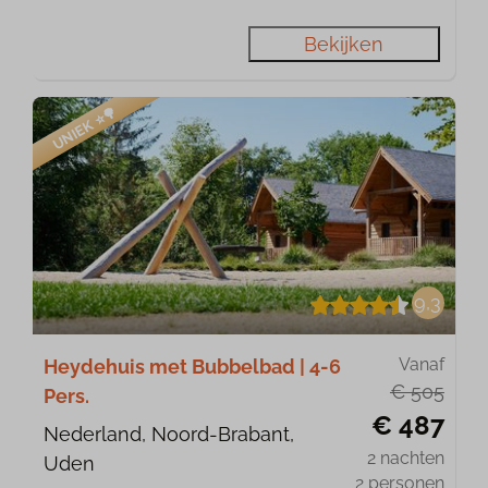
Bekijken
UNIEK ⭐️🌳
9,3
Vanaf
Heydehuis met Bubbelbad | 4-6
€ 505
Pers.
€ 487
Nederland, Noord-Brabant,
2 nachten
Uden
2 personen